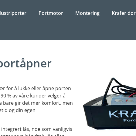
dustriporter
Portmotor
Montering
Krafer dør
eportåpner
 vær for å lukke eller åpne porten
 90 % av våre kunder velger å
e bare gir det mer komfort, men
etid og din egen
ntegrert lås, noe som vanligvis