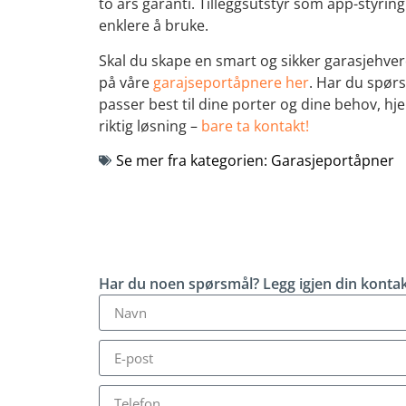
to års garanti. Tilleggsutstyr som app-styrin
enklere å bruke.
Skal du skape en smart og sikker garasjehve
på våre
garajseportåpnere her
. Har du spør
passer best til dine porter og dine behov, hj
riktig løsning –
bare ta kontakt!
Se mer fra kategorien:
Garasjeportåpner
Har du noen spørsmål? Legg igjen din kontak