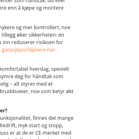
enter som håndtak, lås eller
lere enn å kjøpe og montere
ykere og mer kontrollert, noe
I tillegg øker sikkerheten: en
 inn reduserer risikoen for
 garasjeportåpnere her.
 komfortabel hverdag, spesielt
bekymre deg for håndtak som
kelig – alt styres med et
nbruddsveier, noe som betyr økt
ner?
unksjonalitet, finnes det mange
tedrift, myk start og stopp,
pluss er at de er CE-merket med