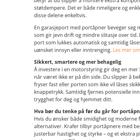
betyr at du slipper å montere ekstra kompon
støtdempere. Det er både rimeligere og enk
disse delene enkeltvis.
En garasjeport med portåpner beveger seg m
som gir jevn drift og mindre slitasje over tid. 
port som lukkes automatisk og samtidig låses
uønsket innsyn eller inntrenging.
Les mer om
Sikkert, smartere og mer behagelig
Å investere i en motorstyring gir deg en mer
når været ikke er på din side. Du slipper å 
fryser fast eller porten som ikke vil låses skik
knappetrykk. Samtidig fjernes potensielle in
trygghet for deg og hjemmet ditt.
Hva bør du tenke på før du går for portåp
Hvis du ønsker både smidighet og moderne f
alternativer. Krafer tilbyr portåpnere med bel
justerbar hastighet og styrke – og et ekstra 